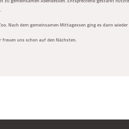
adt zu gemeinsamen Abendessen. Entsprechend gestärkt nutzte 
.
Zoo. Nach dem gemeinsamen Mittagessen ging es dann wieder z
wir freuen uns schon auf den Nächsten.