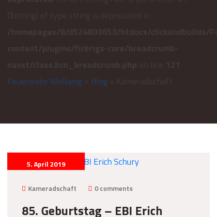
($string) of type string is deprecated in
/homepages/8/d524803653/htdocs/clickandbuilds/F
content/plugins/firbrigs-core/breadcrumb-
navxt/class.bcn_breadcrumb.php
on line
121
Feuerwehr Wollanig
>
Blog
> Kameradschaft
5. April 2019
Kameradschaft
0 comments
85. Geburtstag – EBI Erich