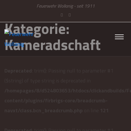
Feuerwehr Wollanig - seit 1911
Kategorie:
Kameradschaft
Deprecated
: trim(): Passing null to parameter #1
($string) of type string is deprecated in
/homepages/8/d524803653/htdocs/clickandbuilds/F
content/plugins/firbrigs-core/breadcrumb-
navxt/class.bcn_breadcrumb.php
on line
121
Deprecated
: trim(): Passing null to parameter #1