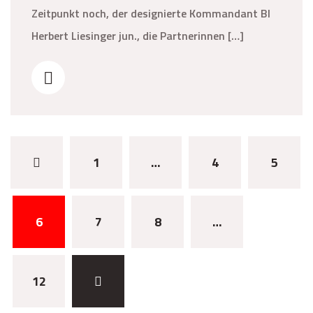
Zeitpunkt noch, der designierte Kommandant BI
Herbert Liesinger jun., die Partnerinnen […]
Seitennummerierung
1
…
4
5
der
Beiträge
6
7
8
…
12