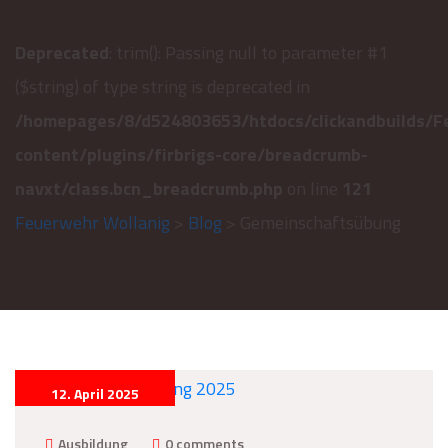
Deprecated
: trim(): Passing null to parameter #1
($string) of type string is deprecated in
/homepages/8/d524803653/htdocs/clickandbuilds/F
content/plugins/firbrigs-core/breadcrumb-
navxt/class.bcn_breadcrumb.php
on line
121
Feuerwehr Wollanig
>
Blog
> Gemeinschaftsübung
12. April 2025
Ausbildung
0 comments