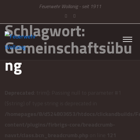
Feuerwehr Wollanig - seit 1911
Schlagwort:
Gemeinschaftsübu
ng
Deprecated
: trim(): Passing null to parameter #1
($string) of type string is deprecated in
/homepages/8/d524803653/htdocs/clickandbuilds/F
content/plugins/firbrigs-core/breadcrumb-
navxt/class.bcn_breadcrumb.php
on line
121