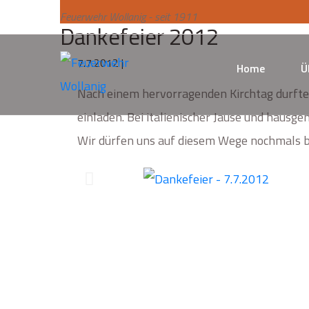
Feuerwehr Wollanig - seit 1911
Dankefeier 2012
7.7.2012 |
Home
Ü
Nach einem hervorragenden Kirchtag durften
einladen. Bei italienischer Jause und hausg
Wir dürfen uns auf diesem Wege nochmals be