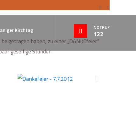
NOTRUF
aniger Kirchtag
122
n beigetragen haben, zu einer „DANKEfeier“
paar gesellige Stunden.