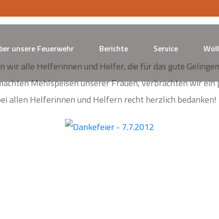
ber unsere Feuerwehr
Berichte
Service
Woll
 wir alle Helferinnen und Helfer, die für das gute Gelinge
emachten Mehlspeisen unserer Frauen, verbrachten wir ein 
i allen Helferinnen und Helfern recht herzlich bedanken!