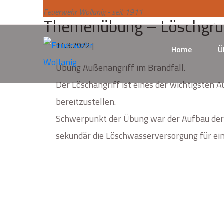
Feuerwehr Wollanig - seit 1911
Themenübung – Löschgr
11.3.2022 |
Home
Ü
Übung Außenangriff im Brandfall.
Der Löschangriff ist eines der wichtigsten
bereitzustellen.
Schwerpunkt der Übung war der Aufbau der
sekundär die Löschwasserversorgung für ei