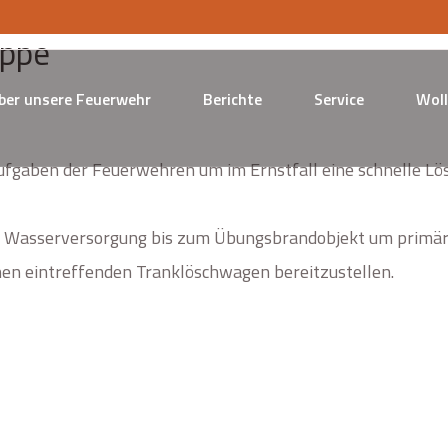
uppe
ber unsere Feuerwehr
Berichte
Service
Woll
 Aufgaben der Feuerwehren um im Ernstfall eine schnelle 
 Wasserversorgung bis zum Übungsbrandobjekt um primär
nen eintreffenden Tranklöschwagen bereitzustellen.