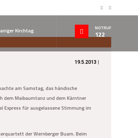
NOTRUF
aniger Kirchtag
122
19.5.2013 |
n machte am Samstag, das händische
Nach dem Maibaumtanz und dem Kärntner
al Express für ausgelassene Stimmung im
äserquartett der Wernberger Buam. Beim